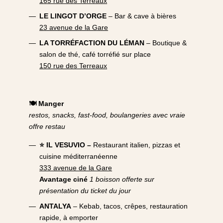
165 rue des Terreaux
LE LINGOT D’ORGE
– Bar & cave à bières
23 avenue de la Gare
LA TORRÉFACTION DU LÉMAN
– Boutique &
salon de thé, café torréfié sur place
150 rue des Terreaux
🍽️ Manger
restos, snacks, fast‑food, boulangeries avec vraie
offre restau
⭐ IL VESUVIO –
Restaurant italien, pizzas et
cuisine méditerranéenne
333 avenue de la Gare
Avantage ciné
1 boisson offerte sur
présentation du ticket du jour
ANTALYA
– Kebab, tacos, crêpes, restauration
rapide, à emporter