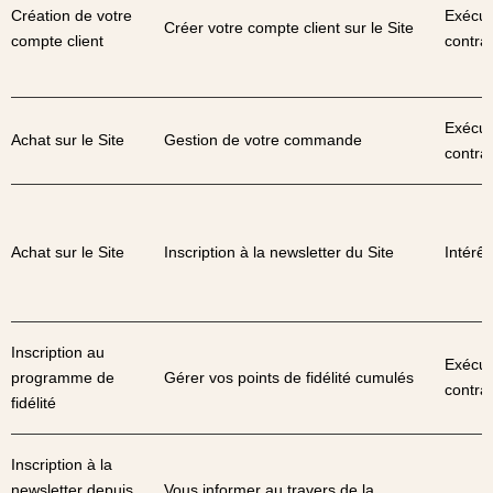
Création de votre
Exécut
Créer votre compte client sur le Site
compte client
contrat
Exécut
Achat sur le Site
Gestion de votre commande
contrat
Achat sur le Site
Inscription à la newsletter du Site
Intérêt
Inscription au
Exécut
programme de
Gérer vos points de fidélité cumulés
contrat
fidélité
Inscription à la
newsletter depuis
Vous informer au travers de la