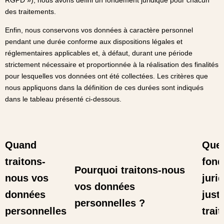
RGPD »), nous avons défini un fondement juridique pour chacun
des traitements.
Enfin, nous conservons vos données à caractère personnel
pendant une durée conforme aux dispositions légales et
réglementaires applicables et, à défaut, durant une période
strictement nécessaire et proportionnée à la réalisation des finalités
pour lesquelles vos données ont été collectées. Les critères que
nous appliquons dans la définition de ces durées sont indiqués
dans le tableau présenté ci-dessous.
Quand
Que
traitons-
fon
Pourquoi traitons-nous
nous vos
juri
vos données
données
justi
personnelles ?
personnelles
trai