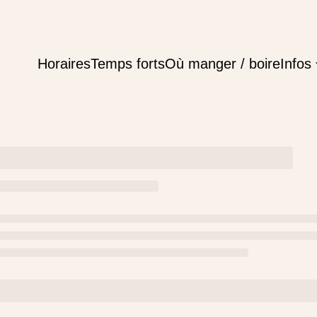
Horaires
Temps forts
Où manger / boire
Infos